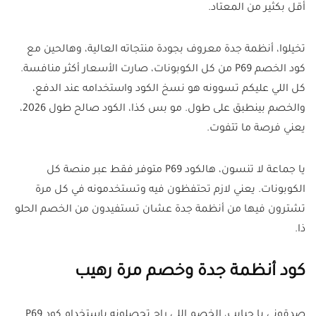
أقل بكثير من المعتاد.
تخيلوا، أنظمة جدة معروف بجودة منتجاته العالية، وهالحين مع
كود الخصم P69 من كل الكوبونات، صارت الأسعار أكثر منافسة.
كل اللي عليكم تسوونه هو نسخ الكود واستخدامه عند الدفع،
والخصم بينطبق على طول. مو بس كذا، الكود صالح طول 2026،
يعني فرصة ما تتفوت.
يا جماعة لا تنسون، هالكود P69 متوفر فقط عبر منصة كل
الكوبونات. يعني لازم تحتفظون فيه وتستخدمونه في كل مرة
تشترون فيها من أنظمة جدة عشان تستفيدون من الخصم الحلو
ذا.
كود أنظمة جدة وخصم مرة رهيب
صدقوني يا حبايب، الخصم اللي راح تحصلونه باستخدام كود P69