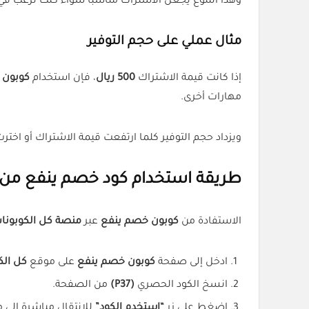
وهذا التنوع يجعل الاشتراك مناسبًا سواء كنت ترغب في
مثال عملي على حجم التوفير
إذا كانت قيمة الاشتراك
500 ريال
، فإن استخدام
كوبون خ
مهارات أخرى.
ويزداد حجم التوفير كلما ارتفعت قيمة الاشتراك أو اخترت
طريقة استخدام كود خصم ينفع من 
الاستفادة من
كوبون خصم ينفع
عبر
منصة كل الكوبونا
ادخل إلى صفحة
كوبون خصم ينفع
على موقع
كل الك
انسخ الكود الحصري
(P37)
من الصفحة.
اضغط على زر
“استخدم الكود”
للانتقال مباشرة إلى