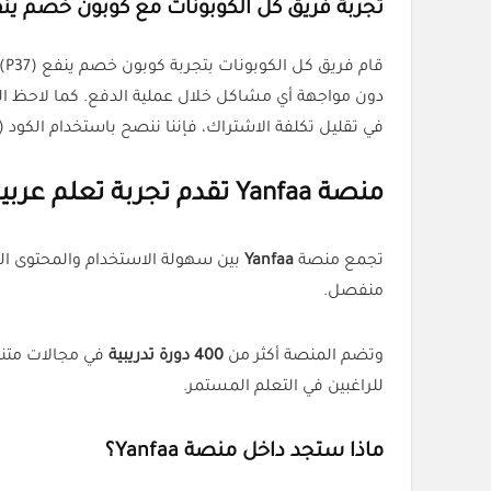
تجربة فريق كل الكوبونات مع كوبون خصم ين
دون مواجهة أي مشاكل خلال عملية الدفع. كما لاحظ الف
في تقليل تكلفة الاشتراك، فإننا ننصح باستخدام الكود (P37) قبل إتمام عملية الدفع للاستفادة من خصم يصل إلى 60% طالما أن العرض لا يزال ساريًا.
منصة Yanfaa تقدم تجربة تعلم عربية متكاملة
تجمع منصة
Yanfaa
بين سهولة الاستخدام والمحتوى العر
منفصل.
وتضم المنصة أكثر من
400 دورة تدريبية
في مجالات متنوع
للراغبين في التعلم المستمر.
ماذا ستجد داخل منصة Yanfaa؟