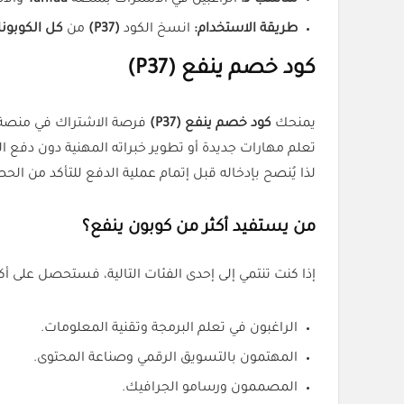
مناسب لـ:
الراغبين في الاشتراك بمنصة
Yanfaa
والاس
طريقة الاستخدام:
انسخ الكود
(P37)
من
كل الكوبون
كود خصم ينفع (P37)
يمنحك
كود خصم ينفع (P37)
فرصة الاشتراك في منصة
تعلم مهارات جديدة أو تطوير خبراته المهنية دون دفع الت
لذا يُنصح بإدخاله قبل إتمام عملية الدفع للتأكد من الح
من يستفيد أكثر من كوبون ينفع؟
إذا كنت تنتمي إلى إحدى الفئات التالية، فستحصل على أك
الراغبون في تعلم البرمجة وتقنية المعلومات.
المهتمون بالتسويق الرقمي وصناعة المحتوى.
المصممون ورسامو الجرافيك.