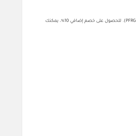
كود خصم وست الم هو (PFJNM) للحصول على خصم يصل إلى 30% على الأثاث والديكور المنزلي. يمكنك أيضًا استخدام الكود (PFRGZ). للحصول على خصم إضافي 10%، يمكنك