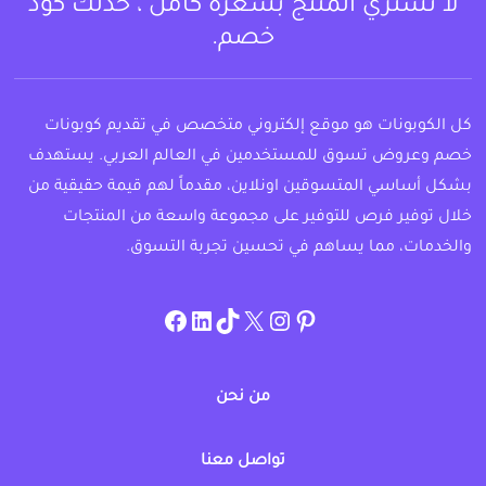
لا تشتري المنتج بسعره كامل ، خذلك كود
خصم.
كل الكوبونات هو موقع إلكتروني متخصص في تقديم كوبونات
خصم وعروض تسوق للمستخدمين في العالم العربي. يستهدف
بشكل أساسي المتسوقين اونلاين، مقدماً لهم قيمة حقيقية من
خلال توفير فرص للتوفير على مجموعة واسعة من المنتجات
والخدمات، مما يساهم في تحسين تجربة التسوق.
instagram.com/allcouponat
facebook
linkedin
TikTok
twitter
pinterest
من نحن
تواصل معنا