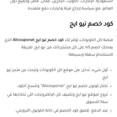
السعودية، الإمارات، الكويت، البحرين، عمان، قطر، وجميع دول
العالم، مع سياسة إرجاع مرنة وخيارات دفع متعددة.
كود خصم نيو ايج
منصة كل الكوبونات توفر لك
كود خصم نيو ايج Allcouponat
الذي
يمنحك خصم 5% على كل مشترياتك من نيو ايج. طريقة
الاستخدام سهلة وبسيطة:
أول شيء، تدخل على موقع كل الكوبونات وتبحث عن متجر نيو
ايج.
تختار كوبون خصم نيو ايج “Allcouponat” وتنسخ الكود.
تروح لموقع نيو ايج وتضيف كل الإلكترونيات اللي تحتاجها في
سلة التسوق.
عند الدفع، تلصق كود الخصم في خانة الكوبون الترويجي.