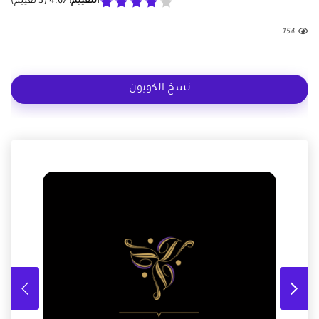
التقييم:
4.67
(
3
تقييم)
154
نسخ الكوبون