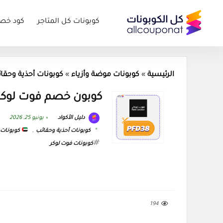
كوبونات كل المتاجر
كود خص
الرئيسية
»
كوبونات موضة وأزياء
»
كوبونات أحذية وحقا
كوبون خصم فوت لوكر (PFD38) كود  Locker 2026
دليل الأكواد
يونيو 25, 2026
كوبونات أحذية وحقائب
,
كوبونات ا
كوبونات فوت لوكر
194