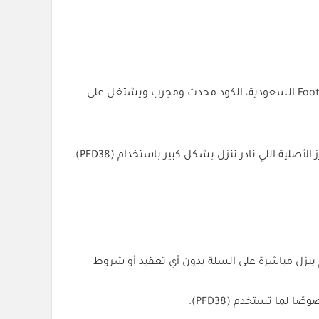
شغّال فعليًا اليوم، استخدم الكود (PFD38) وخذ خصم 10% مباشرة قبل الدفع على Foot Locker السعودية، الكود محدث ومجرب ويشتغل على
ة اللي نادر تنزل بشكل كبير باستخدام (PFD38).
الخصم ينزل مباشرة على السلة بدون أي تعقيد أو شروط
لما تستخدم (PFD38).