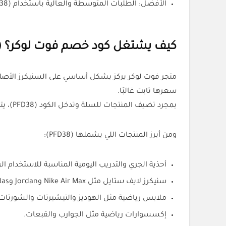
الأفضل: الطلبات المتوسطة والعالية باستخدام (PFD38).
كيف يشتغل كود خصم فوت لوكر؟ (PFD38)
متجر فوت لوكر يركز بشكل أساسي على السنيكرز الأصلية
سعرها ثابت غالبًا.
بمجرد تضيف المنتجات للسلة وتدخل الكود (PFD38)، يتم تطبيق الخصم مباشرة على الإجمالي سواء كنت تشتري حذاء أو ملابس.
ومن أبرز المنتجات اللي يشملها (PFD38):
أحذية الجري والتدريب اليومية المناسبة للاستخدام ال
سنيكرز لايف ستايل مثل Nike Air Max وJordan وAdidas.
ملابس رياضية مثل الهوديز والتيشيرتات والشورتات.
إكسسوارات رياضية مثل الجوارب والقبعات.