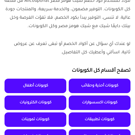
تتردد تستخدم كود خصم شيك هومز مصر Allcouponat من منصة
كل الكوبونات. التوفير مضمون، والخدمة سريعة، والمنتجات جودة
عالية. لا تنسى، التوفير يبدأ بكود الخصم، فلا تفوّت الفرصة وخل
بيتك دايمًا شيك مع شيك هومز مصر وكل الكوبونات.
لو عندك أي سؤال عن أكواد الخصم أو تبغى تعرف عن عروض
ثانية، اسألني وأعطيك كل التفاصيل.
تصفح أقسام كل الكوبونات
كوبونات أحذية وحقائب
كوبونات أطفال
كوبونات اكسسوارات
كوبونات الكترونيات
كوبونات تطبيقات
كوبونات تموينات