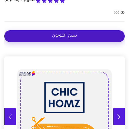
التقييم:
5
(
4
تقييم)
100
نسخ الكوبون