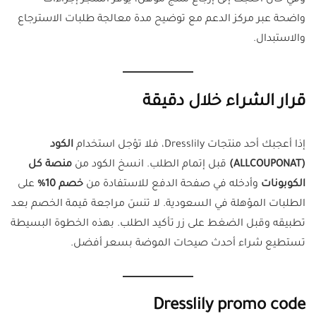
وفي حال احتجت إلى إرجاع منتج مؤهل، يوفر المتجر إجراءات
واضحة عبر مركز الدعم مع توضيح مدة معالجة طلبات الاسترجاع
والاستبدال.
قرار الشراء خلال دقيقة
إذا أعجبك أحد منتجات Dresslily، فلا تؤجل استخدام
الكود
(ALLCOUPONAT)
قبل إتمام الطلب. انسخ الكود من
منصة كل
الكوبونات
وأدخله في صفحة الدفع للاستفادة من
خصم 10%
على
الطلبات المؤهلة في السعودية. لا تنسَ مراجعة قيمة الخصم بعد
تطبيقه وقبل الضغط على زر تأكيد الطلب. بهذه الخطوة البسيطة
تستطيع شراء أحدث صيحات الموضة بسعر أفضل.
Dresslily promo code