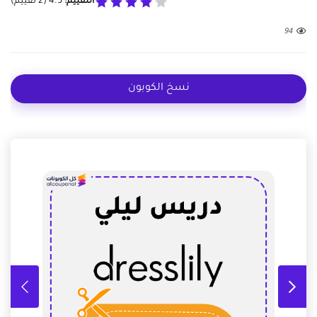
التقييم:
4.5
(
2
تقييم)
94
نسخ الكوبون