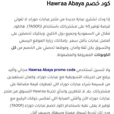
كود خصم Hawraa Abaya
إذا ودك تشتري عباية جديدة من متجر عبايات حوراء، لا تفوتي
فرصة توفير 5% على مشترياتك باستخدام (TAOOFJ). هالكود
فعّال في السعودية وجميع دول الخليج، ويخليك تحصلين على
أفضل عبايات بأقل سعر. بإمكانك زيارة الموقع الرسمي
والتسوق بكل ثقة وأمان، وفوقها تحصلي على الخصم من
كل
الكوبونات
المعروفة والمضمونة.
ولا تنسين تستخدمي
Hawraa Abaya promo code
مجاني وأكيد
يرفع من تجربتك التسويقية مع عبايات حوراء، وكمان تستفيدين
من قسيمة شراء عبايات حوراء اللي تعطيك قيمة مضافة على
مشترياتك. يلا، لا تنتظرين وابدأي تجربة Hawraa التسوق من متجر
عبايات حوراء الآن وأقتني العباية اللي تعكس ذوقك الرفيع مع
توفير لا يعلى عليه باستخدام (كود خصم عبايات حوراء TAOOFJ).
ودي لك تجربة تسوق مميزة وسهلة، وبسعر أقل.