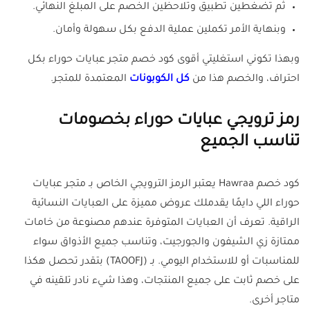
ثم تضغطين تطبيق وتلاحظين الخصم على المبلغ النهائي.
وبنهاية الأمر تكملين عملية الدفع بكل سهولة وأمان.
وبهذا تكوني استغليتي أقوى كود خصم متجر عبايات حوراء بكل
احتراف، والخصم هذا من
كل الكوبونات
المعتمدة للمتجر.
رمز ترويجي عبايات حوراء بخصومات
تناسب الجميع
كود خصم Hawraa يعتبر الرمز الترويجي الخاص بـ متجر عبايات
حوراء اللي دايمًا يقدملك عروض مميزة على العبايات النسائية
الراقية. تعرف أن العبايات المتوفرة عندهم مصنوعة من خامات
ممتازة زي الشيفون والجورجيت، وتناسب جميع الأذواق سواء
للمناسبات أو للاستخدام اليومي. بـ (TAOOFJ) بتقدر تحصل هكذا
على خصم ثابت على جميع المنتجات، وهذا شيء نادر تلقينه في
متاجر أخرى.