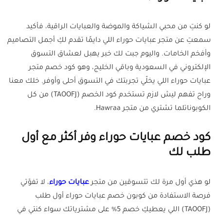
لو كنتِ من محبي الشياكة والموضة والعبايات الراقية، فأكيد
سمعتِ عن متجر عبايات حوراء اللي دايمًا تقدم لكِ أجمل التصاميم
وأفخم الخامات. واليوم جبت لك خبر يهبل لعشاق التسوق
الإلكتروني في السعودية وباقي الخليج، وهو كود خصم متجر
عبايات حوراء اللي يخلّي تجربتك في التسوق أحلى وأوفر. خلك معنا
وراح تفهم ليش لازم تستخدم كود الخصم (TAOOFJ) من كل
الكوبوناتلما تشتري من متجر Hawraa.
كود خصم عبايات حوراء وفر أكثر مع أول
طلب لك
لو هذي أول مرة لك تتسوقين من متجر
عبايات حوراء
، لا تفوّتي
فرصة الاستفادة من كوبون خصم عبايات حوراء أول طلب
(TAOOFJ) اللي يعطيكِ خصم 5% على مشترياتك سواء كنتي في