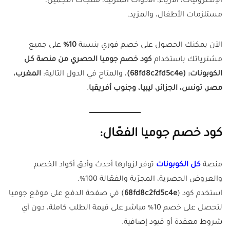
الإلكترونيات، الأزياء، الأدوات المنزلية، منتجات التجميل،
مستلزمات الأطفال، والمزيد.
الآن يمكنك الحصول على خصم فوري بنسبة
10%
على جميع
مشترياتك باستخدام
كود خصم جوميا الحصري من منصة كل
الكوبونات: (
68fd8c2fd5c4e
)
، والمتاح في الدول التالية:
المغرب،
مصر، تونس، الجزائر، ليبيا، وجنوب أفريقيا
.
كود خصم جوميا الفعّال:
منصة
كل الكوبونات
توفر لزوارها أحدث وأدق أكواد الخصم
والعروض الحصرية، المجرّبة والفعّالة 100%.
استخدم كود (
68fd8c2fd5c4e
) في صفحة الدفع على موقع جوميا
لتحصل على خصم 10% مباشر على قيمة الطلب كاملة، دون أي
شروط معقدة أو قيود إضافية.