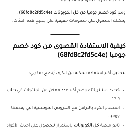
الأدوات الرياضية واللياقة البدنية.
ومع
كود خصم جوميا من كل الكوبونات (
68fd8c2fd5c4e
)
،
يمكنك الحصول على خصومات حقيقية على جميع هذه الفئات.
كيفية الاستفادة القصوى من كود خصم
جوميا (68fd8c2fd5c4e)
لتحقيق أكبر استفادة ممكنة من الكود، يُنصح بما يلي:
خطط مشترياتك وضم أكبر عدد ممكن من المنتجات في طلب
واحد.
استخدم الكود بالتزامن مع العروض الموسمية التي يقدمها
جوميا.
تابع منصة
كل الكوبونات
باستمرار للحصول على أحدث الأكواد