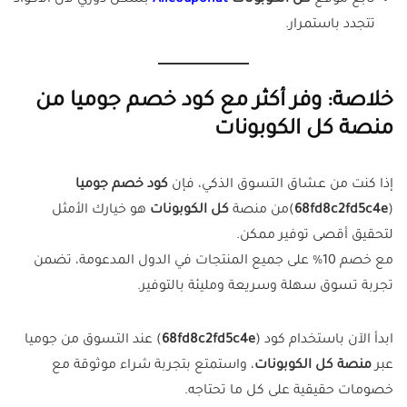
تابع موقع
كل الكوبونات
Allcouponat
بشكل دوري لأن الأكواد
تتجدد باستمرار.
خلاصة: وفر أكثر مع كود خصم جوميا من
منصة كل الكوبونات
إذا كنت من عشاق التسوق الذكي، فإن
كود خصم جوميا
(
68fd8c2fd5c4e
)من منصة
كل الكوبونات
هو خيارك الأمثل
لتحقيق أقصى توفير ممكن.
مع خصم 10% على جميع المنتجات في الدول المدعومة، تضمن
تجربة تسوق سهلة وسريعة ومليئة بالتوفير.
ابدأ الآن باستخدام كود (
68fd8c2fd5c4e
) عند التسوق من جوميا
عبر
منصة كل الكوبونات
، واستمتع بتجربة شراء موثوقة مع
خصومات حقيقية على كل ما تحتاجه.