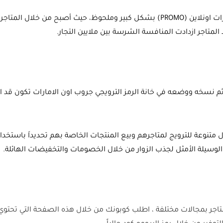
تطورت ثقافة البيع والشراء عبر كوبون جروب اون الامارات اونلاين (PROMO) بشكل كبير 
د المتاجر ازدادت المنافسة الشرسة بين ملايين التجار.
خدام كوبون جروب اون الامارات هذ 〈PROMO〉 ثم نسخه ووضعه في خانة الرمز الترويجي جروب اون 
لول متنوعة للترويج لمتاجرهم وبيع المنتجات الخاصة بهم تحديداَ باستخد
ت الوسيلة الأمثل لجذب الزوار من خلال الخصومات والتخفيضات الهائلة.
تاجر بمجالات مختلفة ، اطلب كوبونك من خلال هذه الصفحة التي تحتو