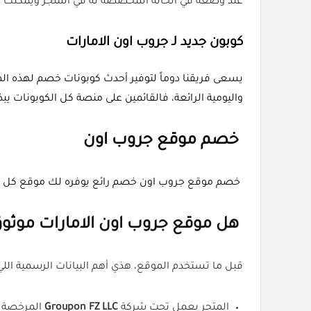
عند وضعه في الخانة المخصصة له في المتجر ويمكنك التوف
كوبون جديد لـ جروب اون الامارات
يسعى فريقنا دوماً لتوفير أحدث كوبونات خصم لهذه الم
واليومية الرائعة، فالقائمين على منصة كل الكوبونات 
خصم موقع جروب اون
خصم موقع جروب اون خصم رائع يوفره لك موقع كل الكوبون
هل موقع جروب اون الامارات موثو
قبل ما تستخدم الموقع، هذي أهم البيانات الرسمية ال
المتجر يعمل تحت شركة
Groupon FZ LLC
المرخصة ف