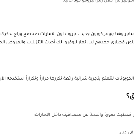
ير من خلال رمز البرومو كود حالياً.
تاجر وهنا يتوفر كوبون جديد لـ جروب اون الامارات صحصح وراح نذكرك
يبذلون قصارى جهدهم ليل نهار ليوفروا لك أحدث التنزيلات والعروض ال
ات لتتمتع بتجربة شرائية رائعة تكررها مراراً وتكراراً استخدمه الآن
ق؟
لي تعطيك صورة واضحة عن مصداقيته داخل الإمارات:
ي دبي.