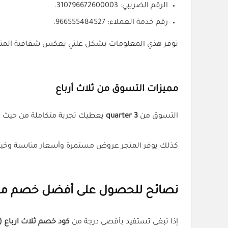
الرقم الضريبي: 310796672600003.
رقم خدمة العملاء: 966555484527.
توفر هذي المعلومات بشكل علني يعكس شفافية المتجر و
مميزات التسوق من ثلاث أرباع
التسوق من
3 quarter
يعطيك تجربة متكاملة من حيث تنو
كذلك يوفر المتجر عروض مستمرة وأسعار مناسبة وخيا
نصائح للحصول على أفضل خصم من 
إذا تبغى تستفيد بأقصى درجة من
كود خصم ثلاث ارباع (F-JDCK6)