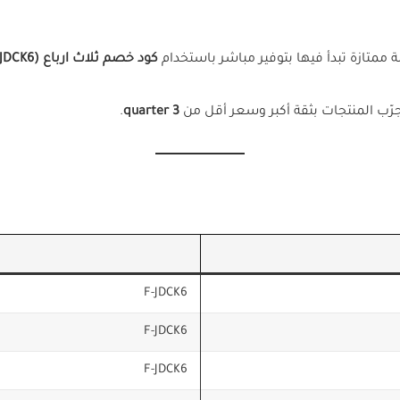
ممتازة تبدأ فيها بتوفير مباشر باستخدام
كود خصم ثلاث ارباع (F-JDCK6)
ّب المنتجات بثقة أكبر وسعر أقل من
3 quarter
.
F-JDCK6
F-JDCK6
F-JDCK6