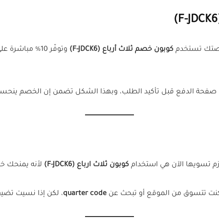
(F-
رصتك تستخدم
كوبون خصم ثلاث أرباع (F-JDCK6)
وتوفّر 10% مبا
صفحة الدفع قبل تأكيد الطلب، وبهذا الشكل تضمن إن الخصم ينحسب
زم تسويها الآن هي استخدام
كوبون ثلاث ارباع (F-JDCK6)
لأنه يمنحك خصم فوري 10% على 
 كنت تتسوق من الموقع أو تبحث عن
quarter code
، لكن إذا نسيت تضيف 