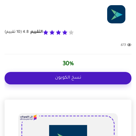
التقييم:
4.8
(
10
تقييم)
673
30%
نسخ الكوبون