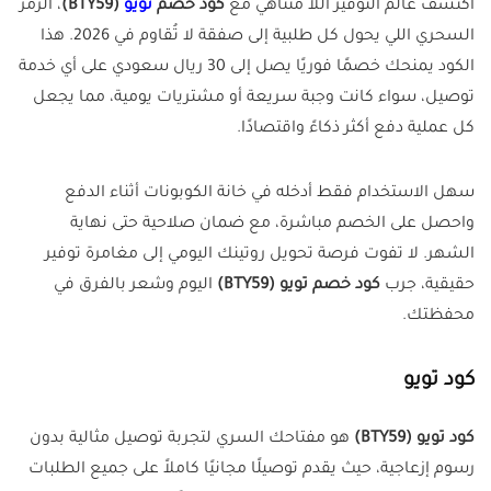
اكتشف عالم التوفير اللا متناهي مع
كود خصم
تويو
(BTY59)
، الرمز
السحري اللي يحول كل طلبية إلى صفقة لا تُقاوم في 2026. هذا
الكود يمنحك خصمًا فوريًا يصل إلى 30 ريال سعودي على أي خدمة
توصيل، سواء كانت وجبة سريعة أو مشتريات يومية، مما يجعل
كل عملية دفع أكثر ذكاءً واقتصادًا.
سهل الاستخدام فقط أدخله في خانة الكوبونات أثناء الدفع
واحصل على الخصم مباشرة، مع ضمان صلاحية حتى نهاية
الشهر. لا تفوت فرصة تحويل روتينك اليومي إلى مغامرة توفير
حقيقية، جرب
كود خصم تويو (BTY59)
اليوم وشعر بالفرق في
محفظتك.
كود تويو
كود تويو (
BTY59
)
هو مفتاحك السري لتجربة توصيل مثالية بدون
رسوم إزعاجية، حيث يقدم توصيلًا مجانيًا كاملاً على جميع الطلبات