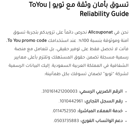
تسوق بأمان وثقة مع تويو | ToYou
Reliability Guide
نحن في
Allcouponat
نحرص دائماً على تزويدكم بتجربة تسوق
آمنة وموثوقة بنسبة 100%. عند استخدامك
To You promo code
،
فأنت لا تحصل فقط على توفير حقيقي، بل تتعامل مع منصة
رسمية مسجلة تضمن حقوق المستهلك وتلتزم بأعلى معايير
الشفافية في المملكة العربية السعودية. إليك البيانات الرسمية
لشركة “تويو” لضمان تسوقك بكل طمأنينة:
الرقم الضريبي الرسمي:
310161421200003.
رقم السجل التجاري:
1010442961.
خدمة العملاء المباشرة:
0114752350.
دعم الواتساب الفوري:
0503735883.