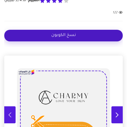
التقييم:
4.67
(
3
تقييم)
122
نسخ الكوبون