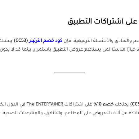
م والفنادق والأنشطة الترفيهية، فإن
كود خصم انترتينر
(CC53)
يمنحك
ود خيارًا مناسبًا لمن يستخدم عروض التطبيق باستمرار، بينما قد لا ي
يمنحك
خصم 10%
على اشتراكات The ENTERTAINER في الدول الخليجية المؤهلة. ويُعد هذا الكود حصريًا من منصة
فادة من آلاف العروض على المطاعم، والفنادق، والمنتجعات الصحية، و