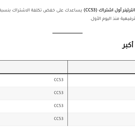
تينر أول اشتراك (CC53)
يساعدك على خفض تكلفة الاشتراك بنسبة
يهية منذ اليوم الأول.
أكبر
CC53
CC53
CC53
CC53