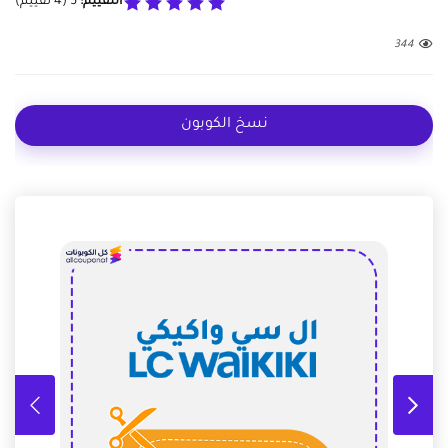
التقييم:
5
(
4
تقييم)
344
نسخ الكوبون