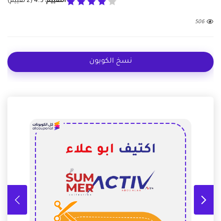
التقييم:
4.5
(
2
تقييم)
506
نسخ الكوبون