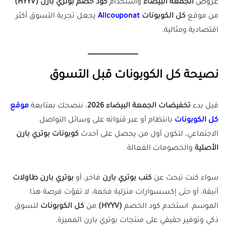
عروض
الجمعة البيضاء
واستخدام
كود خصم بوتري بارن (HYYV)
من موقع
كل الكوبونات
Allcouponat
يجعل تجربة التسوق أكثر
اقتصادية ومثالية.
نصيحة كل الكوبونات قبل التسوق
قبل بدء
تخفيضات الجمعة البيضاء 2026
، ننصحك بمتابعة
موقع
كل الكوبونات
بانتظام أو عبر قنواته على وسائل التواصل
الاجتماعي، لتكون أول من يحصل على أحدث
كوبونات بوتري بارن
الأصلية
والخصومات الفعالة.
سواء كنت تبحث عن
كنب بوتري بارن
فاخر، أو
بوتري بارن طاولات
أنيقة، أو حتى إكسسوارات منزلية فخمة، لا تفوّت فرصة هذا
الموسم. استخدم كود الخصم
(HYYV)
من
كل الكوبونات
لتسوق
ذكي وتوفير حقيقي على منتجات بوتري بارن المميزة.