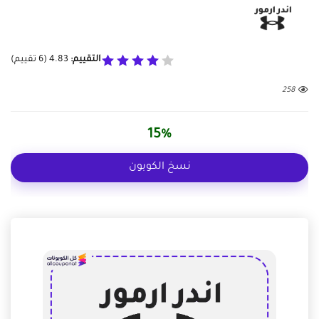
التقييم:
4.83
(
6
تقييم)
258
15%
نسخ الكوبون