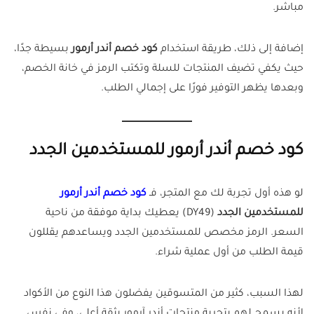
مباشر.
إضافة إلى ذلك، طريقة استخدام
كود خصم أندر أرمور
بسيطة جدًا،
حيث يكفي تضيف المنتجات للسلة وتكتب الرمز في خانة الخصم،
وبعدها يظهر التوفير فورًا على إجمالي الطلب.
كود خصم أندر أرمور للمستخدمين الجدد
لو هذه أول تجربة لك مع المتجر، فـ
كود خصم أندر أرمور
للمستخدمين الجدد
(DY49) يعطيك بداية موفقة من ناحية
السعر. الرمز مخصص للمستخدمين الجدد ويساعدهم يقللون
قيمة الطلب من أول عملية شراء.
لهذا السبب، كثير من المتسوقين يفضلون هذا النوع من الأكواد
لأنه يسمح لهم بتجربة منتجات أندر آرمور بثقة أعلى، وفي نفس