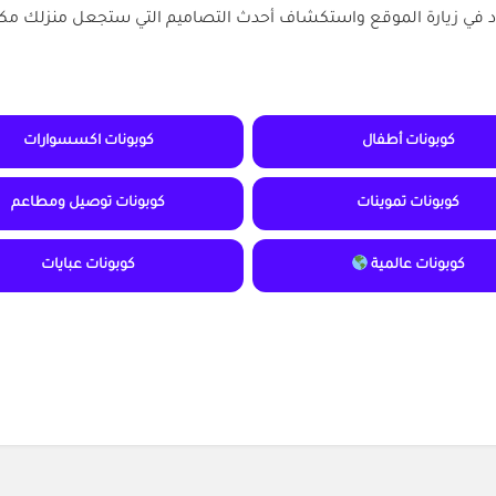
 في زيارة الموقع واستكشاف أحدث التصاميم التي ستجعل منزلك مكانًا 
كوبونات أطفال
كوبونات اكسسوارات
كوبونات تموينات
كوبونات توصيل ومطاعم
كوبونات عالمية
كوبونات عبايات