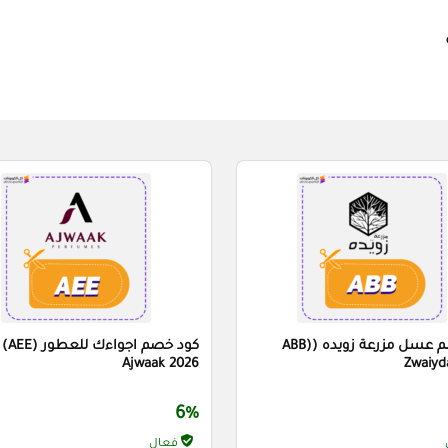
كود خصم عسل مزرعة زويده (ABB)
كود خص
Ajwaak 2026
Zwaiyd
6%
فعال