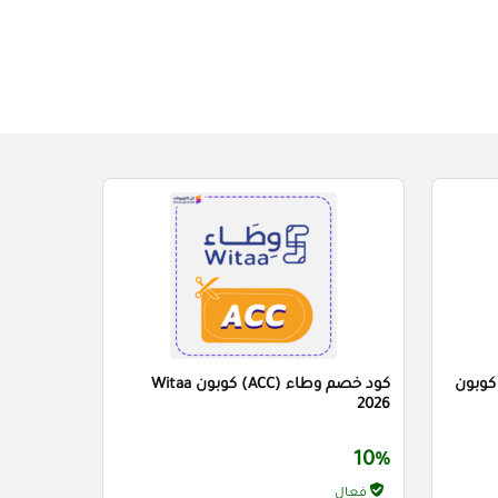
م اجواءك للعطور (AEE) كوبون
كود خصم وطاء (ACC) كوبون Witaa
2026
10%
فعال