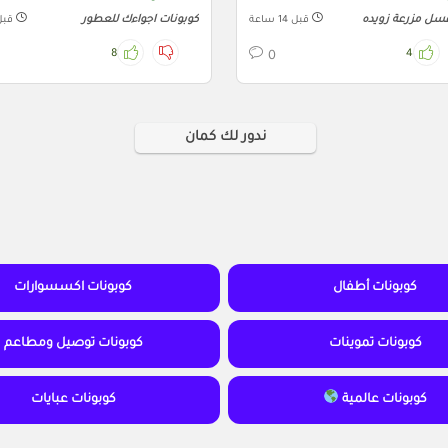
سل مزرعة زويده
كوبونات اجواءك للعطور
قبل 14 ساعة
قبل 14 
8
4
0
ندور لك كمان
كوبونات أطفال
كوبونات اكسسوارات
كوبونات تموينات
كوبونات توصيل ومطاعم
كوبونات عالمية
كوبونات عبايات