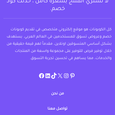
لا تشتري المنتج بسعره كامل ، خذلك كود
خصم.
كل الكوبونات هو موقع إلكتروني متخصص في تقديم كوبونات
خصم وعروض تسوق للمستخدمين في العالم العربي. يستهدف
بشكل أساسي المتسوقين اونلاين، مقدماً لهم قيمة حقيقية من
خلال توفير فرص للتوفير على مجموعة واسعة من المنتجات
والخدمات، مما يساهم في تحسين تجربة التسوق.
instagram.com/allcouponat
facebook
linkedin
TikTok
twitter
pinterest
من نحن
تواصل معنا