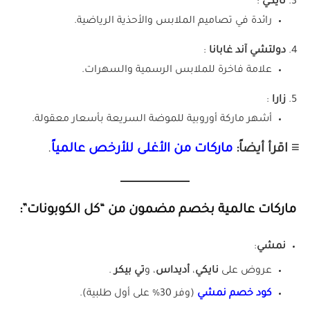
نايكي
:
رائدة في تصاميم الملابس والأحذية الرياضية.
دولتشي آند غابانا
:
علامة فاخرة للملابس الرسمية والسهرات.
زارا
:
أشهر ماركة أوروبية للموضة السريعة بأسعار معقولة.
≡ اقرأ أيضاً:
ماركات من الأغلى للأرخص عالمياً
.
ماركات عالمية بخصم مضمون من “كل الكوبونات”:
نمشي
:
عروض على
نايكي
،
أديداس
، و
تي بيكر
.
كود خصم نمشي
(وفر 30% على أول طلبية).