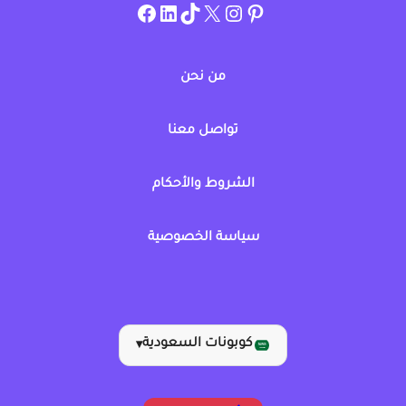
instagram.com/allcouponat
facebook
linkedin
TikTok
twitter
pinterest
من نحن
تواصل معنا
الشروط والأحكام
سياسة الخصوصية
كوبونات السعودية
▾