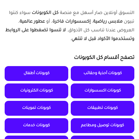
التسوق أونلاين صار أسهل مع منصة
كل الكوبونات
سواء كنتوا
تبيون
ملابس رياضية
،
إكسسوارات فاخرة
، أو
عطور عالمية
،
العروض عندنا تناسب كل الأذواق.
لا تنسوا تضغطوا على الروابط
وتستخدموا الأكواد قبل لا تنتهي
.
تصفح أقسام كل الكوبونات
كوبونات أحذية وحقائب
كوبونات أطفال
كوبونات اكسسوارات
كوبونات الكترونيات
كوبونات تطبيقات
كوبونات تموينات
كوبونات توصيل ومطاعم
كوبونات خدمات