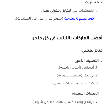
6 ستريت
:
تخفيضات على
ليفايز
و
بيفرلي هيلز
.
كود خصم 6 ستريت
(خصم فوري على كل المنتجات).
أفضل الماركات بالترتيب في كل متجر:
متجر نمشي:
التصنيف الذهبي
:
أديداس (أحذية رياضية).
تي بيكر (ملابس عصرية).
كيكو (مستحضرات تجميل).
الخدمات المميزة
:
برنامج ولاء (اكسب نقاط مع كل شراء ).