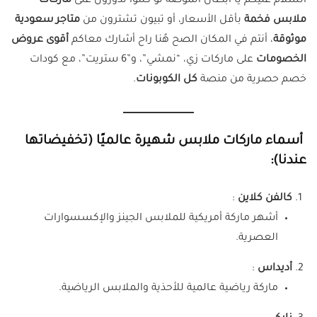
السلام عليكم يا أبطال الموضة لو كنتوا تدورون على
ماركات
ملابس فخمة
بأقل الأسعار، أو تبيون تشترون من
متاجر سعودية
موثوقة
، أنتم في المكان الصح هُنا راح أشارك معاكم
أقوى عروض
الخصومات
على ماركات زي، “نمشي”، و”6 ستريت”، مع كودات
خصم حصرية من منصة
كل الكوبونات
.
أسماء ماركات ملابس شهيرة عالميًا (تخفيضاتها
عندنا):
كالفن كلاين
:
أشهر ماركة أمريكية للملابس الجينز والإكسسوارات
العصرية.
أديداس
:
ماركة رياضية عالمية للأحذية والملابس الرياضية.