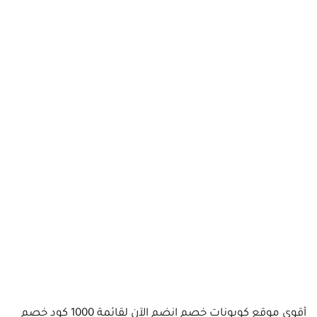
أقوى موقع كوبونات خصم انضم الآن لقائمة 1000 كود خصم