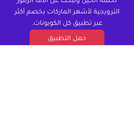
تحمله الحين وتبحث عن آلاف الرموز
الترويجية لأشهر الماركات بخصم أكثر
عبر تطبيق كل الكوبونات.
حمل التطبيق
لا تشتري المنتج بسعره كامل ، خذلك كود
خصم.
كل الكوبونات هو موقع إلكتروني متخصص في تقديم كوبونات
خصم وعروض تسوق للمستخدمين في العالم العربي. يستهدف
بشكل أساسي المتسوقين اونلاين، مقدماً لهم قيمة حقيقية من
خلال توفير فرص للتوفير على مجموعة واسعة من المنتجات