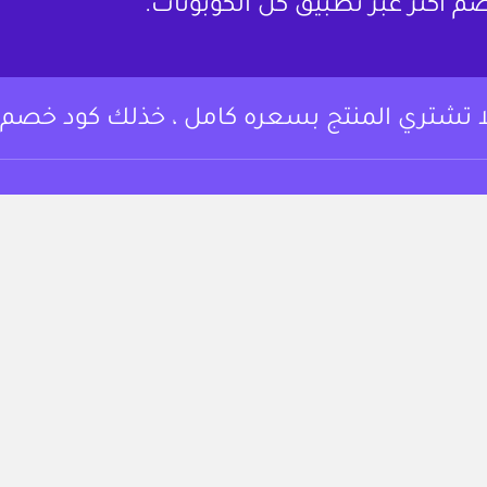
م أكثر عبر تطبيق كل الكوبونات.
ا تشتري المنتج بسعره كامل ، خذلك كود خصم.
وبونات خصم وعروض
من نحن
 أساسي المتسوقين
لتوفير على مجموعة
تواصل معنا
تجربة التسوق.
الشروط والأحكام
https://www.instagram.c
fac
سياسة الخصوصية