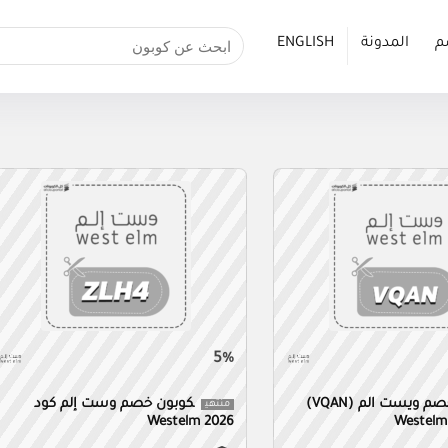
م
المدونة
ENGLISH
5%
كود خصم ويست الم (VQAN)
كوبون خصم وست إلم كود
منتهي
Westelm 2026