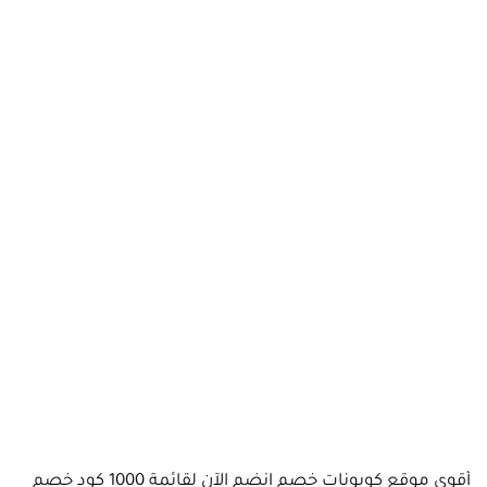
أقوى موقع كوبونات خصم انضم الآن لقائمة 1000 كود خصم