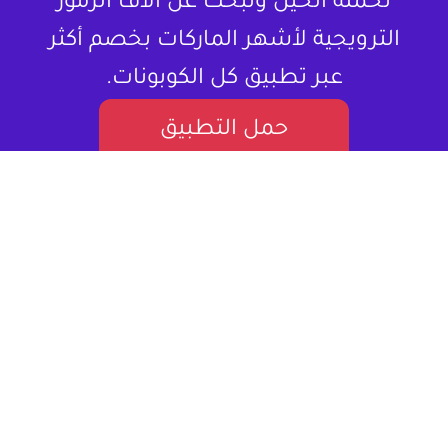
تحمله الحين وتبحث عن آلاف الرموز
الترويجية لأشهر الماركات بخصم أكثر
عبر تطبيق كل الكوبونات.
حمل التطبيق
لا تشتري المنتج بسعره كامل ، خذلك كود
خصم.
كل الكوبونات هو موقع إلكتروني متخصص في تقديم كوبونات
خصم وعروض تسوق للمستخدمين في العالم العربي. يستهدف
بشكل أساسي المتسوقين اونلاين، مقدماً لهم قيمة حقيقية من
خلال توفير فرص للتوفير على مجموعة واسعة من المنتجات