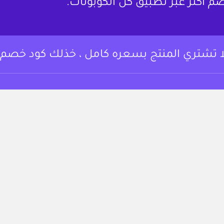
م أكثر عبر تطبيق كل الكوبونات.
ا تشتري المنتج بسعره كامل ، خذلك كود خصم.
وبونات خصم وعروض
من نحن
 أساسي المتسوقين
لتوفير على مجموعة
تواصل معنا
تجربة التسوق.
الشروط والأحكام
https://www.instagram.c
fac
سياسة الخصوصية