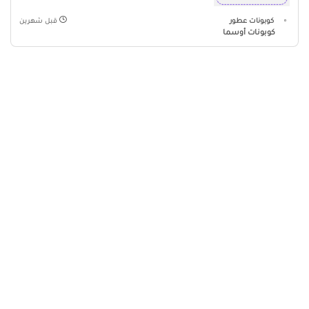
كوبونات عطور
قبل شهرين
كوبونات أوسما