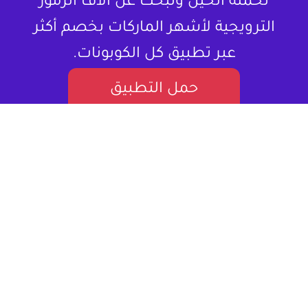
تحمله الحين وتبحث عن آلاف الرموز
الترويجية لأشهر الماركات بخصم أكثر
عبر تطبيق كل الكوبونات.
حمل التطبيق
لا تشتري المنتج بسعره كامل ، خذلك كود
خصم.
كل الكوبونات هو موقع إلكتروني متخصص في تقديم كوبونات
خصم وعروض تسوق للمستخدمين في العالم العربي. يستهدف
بشكل أساسي المتسوقين اونلاين، مقدماً لهم قيمة حقيقية من
خلال توفير فرص للتوفير على مجموعة واسعة من المنتجات