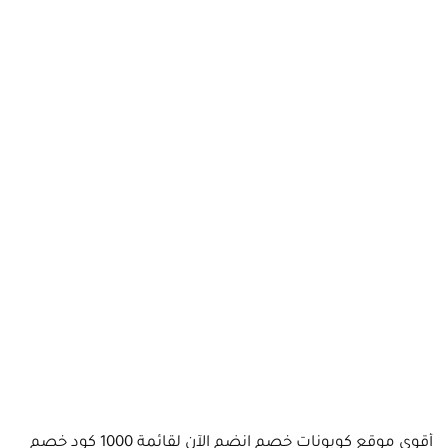
أقوى موقع كوبونات خصم انضم الآن لقائمة 1000 كود خصم