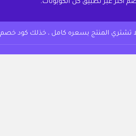
م أكثر عبر تطبيق كل الكوبونات.
ا تشتري المنتج بسعره كامل ، خذلك كود خصم.
وبونات خصم وعروض
من نحن
 أساسي المتسوقين
لتوفير على مجموعة
تواصل معنا
تجربة التسوق.
الشروط والأحكام
https://www.instagram.c
fac
سياسة الخصوصية