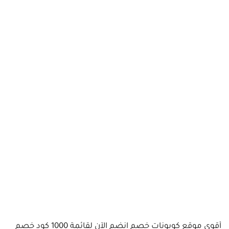
أقوى موقع كوبونات خصم انضم الآن لقائمة 1000 كود خصم