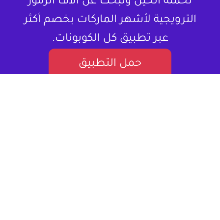
تحمله الحين وتبحث عن آلاف الرموز
الترويجية لأشهر الماركات بخصم أكثر
عبر تطبيق كل الكوبونات.
حمل التطبيق
لا تشتري المنتج بسعره كامل ، خذلك كود
خصم.
كل الكوبونات هو موقع إلكتروني متخصص في تقديم كوبونات
خصم وعروض تسوق للمستخدمين في العالم العربي. يستهدف
بشكل أساسي المتسوقين اونلاين، مقدماً لهم قيمة حقيقية من
خلال توفير فرص للتوفير على مجموعة واسعة من المنتجات