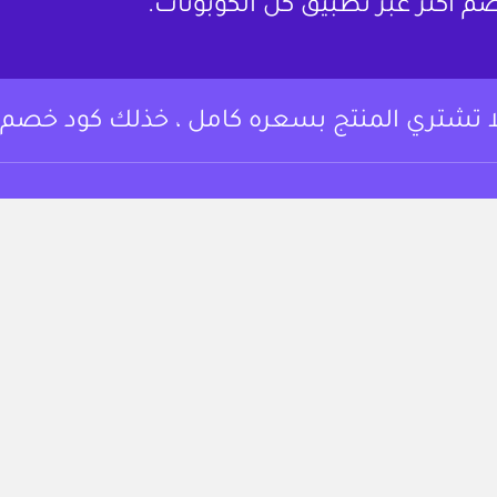
م أكثر عبر تطبيق كل الكوبونات.
ا تشتري المنتج بسعره كامل ، خذلك كود خصم.
وبونات خصم وعروض
من نحن
 أساسي المتسوقين
لتوفير على مجموعة
تواصل معنا
تجربة التسوق.
الشروط والأحكام
https://www.instagram.c
fac
سياسة الخصوصية