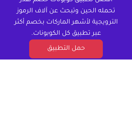
أفضل تطبيق كوبونات خصم تقدر
تحمله الحين وتبحث عن آلاف الرموز
الترويجية لأشهر الماركات بخصم أكثر
عبر تطبيق كل الكوبونات.
حمل التطبيق
لا تشتري المنتج بسعره كامل ، خذلك كود
خصم.
كل الكوبونات هو موقع إلكتروني متخصص في تقديم كوبونات
خصم وعروض تسوق للمستخدمين في العالم العربي. يستهدف