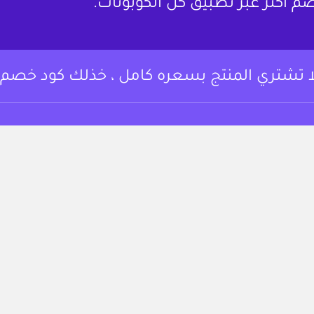
م أكثر عبر تطبيق كل الكوبونات.
ا تشتري المنتج بسعره كامل ، خذلك كود خصم.
وبونات خصم وعروض
من نحن
 أساسي المتسوقين
لتوفير على مجموعة
تواصل معنا
تجربة التسوق.
الشروط والأحكام
https://www.instagram.c
fac
سياسة الخصوصية