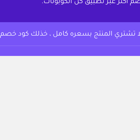
م أكثر عبر تطبيق كل الكوبونات.
ا تشتري المنتج بسعره كامل ، خذلك كود خصم.
وبونات خصم وعروض
من نحن
 أساسي المتسوقين
لتوفير على مجموعة
تواصل معنا
تجربة التسوق.
الشروط والأحكام
https://www.instagram.c
fac
سياسة الخصوصية