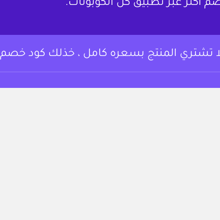
م أكثر عبر تطبيق كل الكوبونات.
ا تشتري المنتج بسعره كامل ، خذلك كود خصم.
وبونات خصم وعروض
من نحن
 أساسي المتسوقين
لتوفير على مجموعة
تواصل معنا
تجربة التسوق.
الشروط والأحكام
https://www.instagram.c
fac
سياسة الخصوصية