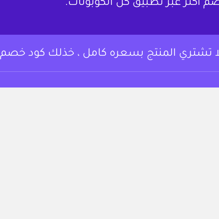
م أكثر عبر تطبيق كل الكوبونات.
ا تشتري المنتج بسعره كامل ، خذلك كود خصم.
وبونات خصم وعروض
من نحن
 أساسي المتسوقين
لتوفير على مجموعة
تواصل معنا
تجربة التسوق.
الشروط والأحكام
https://www.instagram.c
fac
سياسة الخصوصية