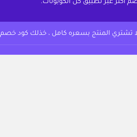
م أكثر عبر تطبيق كل الكوبونات.
ا تشتري المنتج بسعره كامل ، خذلك كود خصم.
وبونات خصم وعروض
من نحن
 أساسي المتسوقين
لتوفير على مجموعة
تواصل معنا
تجربة التسوق.
الشروط والأحكام
https://www.instagram.c
fac
سياسة الخصوصية