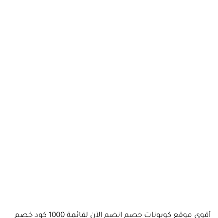
أقوى موقع كوبونات خصم انضم الآن لقائمة 1000 كود خصم