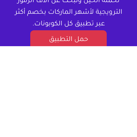
تحمله الحين وتبحث عن آلاف الرموز
الترويجية لأشهر الماركات بخصم أكثر
عبر تطبيق كل الكوبونات.
حمل التطبيق
لا تشتري المنتج بسعره كامل ، خذلك كود
خصم.
كل الكوبونات هو موقع إلكتروني متخصص في تقديم كوبونات
خصم وعروض تسوق للمستخدمين في العالم العربي. يستهدف
بشكل أساسي المتسوقين اونلاين، مقدماً لهم قيمة حقيقية من
خلال توفير فرص للتوفير على مجموعة واسعة من المنتجات