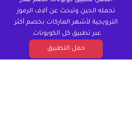
أفضل تطبيق كوبونات خصم تقدر
تحمله الحين وتبحث عن آلاف الرموز
الترويجية لأشهر الماركات بخصم أكثر
عبر تطبيق كل الكوبونات.
حمل التطبيق
لا تشتري المنتج بسعره كامل ، خذلك كود
خصم.
كل الكوبونات هو موقع إلكتروني متخصص في تقديم كوبونات
خصم وعروض تسوق للمستخدمين في العالم العربي. يستهدف