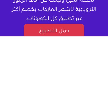
تحمله الحين وتبحث عن آلاف الرموز
الترويجية لأشهر الماركات بخصم أكثر
عبر تطبيق كل الكوبونات.
حمل التطبيق
لا تشتري المنتج بسعره كامل ، خذلك كود
خصم.
كل الكوبونات هو موقع إلكتروني متخصص في تقديم كوبونات
خصم وعروض تسوق للمستخدمين في العالم العربي. يستهدف
بشكل أساسي المتسوقين اونلاين، مقدماً لهم قيمة حقيقية من
خلال توفير فرص للتوفير على مجموعة واسعة من المنتجات