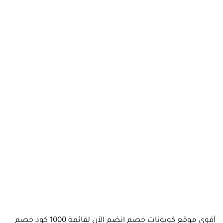
أقوى موقع كوبونات خصم انضم الآن لقائمة 1000 كود خصم