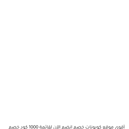
أقوى موقع كوبونات خصم انضم الآن لقائمة 1000 كود خصم