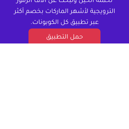
تحمله الحين وتبحث عن آلاف الرموز
الترويجية لأشهر الماركات بخصم أكثر
عبر تطبيق كل الكوبونات.
حمل التطبيق
لا تشتري المنتج بسعره كامل ، خذلك كود
خصم.
كل الكوبونات هو موقع إلكتروني متخصص في تقديم كوبونات
خصم وعروض تسوق للمستخدمين في العالم العربي. يستهدف
بشكل أساسي المتسوقين اونلاين، مقدماً لهم قيمة حقيقية من
خلال توفير فرص للتوفير على مجموعة واسعة من المنتجات