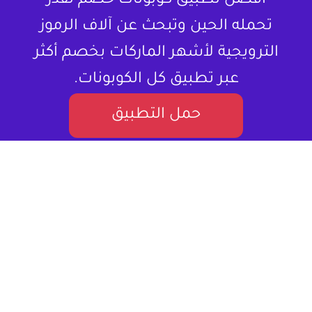
أفضل تطبيق كوبونات خصم تقدر
تحمله الحين وتبحث عن آلاف الرموز
الترويجية لأشهر الماركات بخصم أكثر
عبر تطبيق كل الكوبونات.
حمل التطبيق
لا تشتري المنتج بسعره كامل ، خذلك كود
خصم.
كل الكوبونات هو موقع إلكتروني متخصص في تقديم كوبونات
خصم وعروض تسوق للمستخدمين في العالم العربي. يستهدف