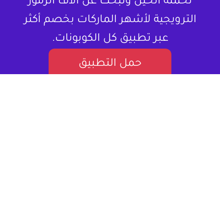
تحمله الحين وتبحث عن آلاف الرموز
الترويجية لأشهر الماركات بخصم أكثر
عبر تطبيق كل الكوبونات.
حمل التطبيق
لا تشتري المنتج بسعره كامل ، خذلك كود
خصم.
كل الكوبونات هو موقع إلكتروني متخصص في تقديم كوبونات
خصم وعروض تسوق للمستخدمين في العالم العربي. يستهدف
بشكل أساسي المتسوقين اونلاين، مقدماً لهم قيمة حقيقية من
خلال توفير فرص للتوفير على مجموعة واسعة من المنتجات