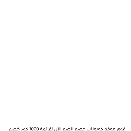
أقوى موقع كوبونات خصم انضم الآن لقائمة 1000 كود خصم