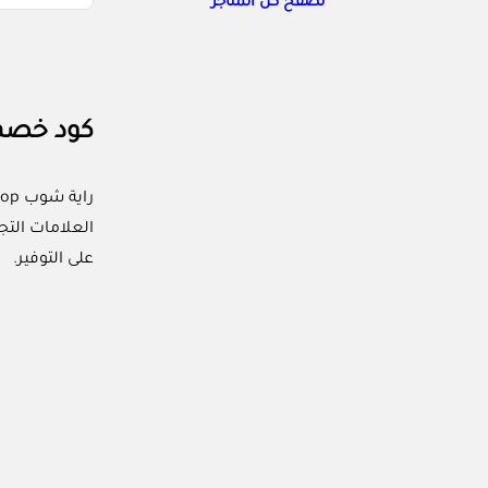
تصفح كل المتاجر
كود خصم راي
العلامات التج
على التوفير.