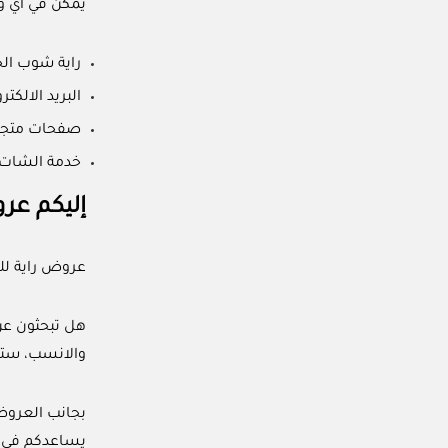
يمكن في أي و
راية شوب ال
البريد الالكتر
صفحات متجر 
خدمة الشات و
إليكم عرو
عروض راية لل
هل تبحثون عن
والانسب، ستجد
بجانب العروض وال
يساعدكم في ا