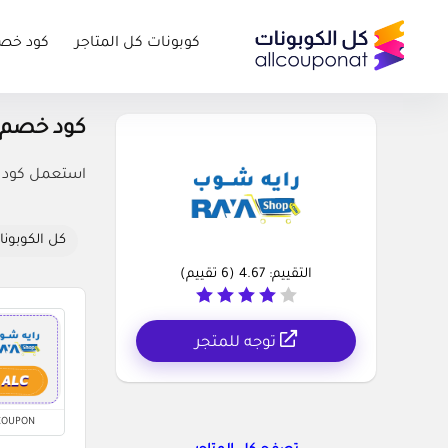
كوبونات كل المتاجر
كود خص
كود خصم رايه شوب s
استعمل كود خص
كل الكوبونا
التقييم:
4.67
(
6
تقييم)
توجه للمتجر
COUPON