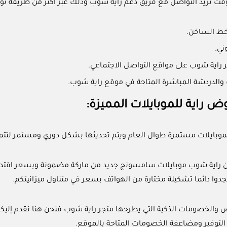
قت تريد التواصل مع فريق دعم راية شوب وذلك عبر أكثر من طريقة توا
خط الساخن.
وني.
راية شوب على مواقع التواصل الاجتماعي.
الدردشة المباشرة المتاحة في موقع راية شوب.
ض راية للموبايلات المميزة:
موبايلات مستمرة طوال العام ويتم تحديثها بشكل دوري ومستمر لتتما
 راية شوب موبايلات سامسونج جديد من ماركة مضمونة وبسعر اقتصا
وا دائما تشكيلة مختارة من الهواتف بسعر في متناول ميزانيتكم.
خصومات الذكية التي يطرحها متجر راية شوب فنحن هنا نقدم إليكم ya shop promo code
لتوفير ومضاعفة الخصومات المتاحة بالموقع.