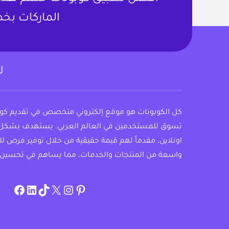
الماركات بخص
ل
كل الكوبونات هو موقع إلكتروني متخصص في تقديم ك
تسوق للمستخدمين في العالم العربي. يستهدف بشكل
اونلاين، مقدماً لهم قيمة حقيقية من خلال توفير فرص ل
واسعة من المنتجات والخدمات، مما يساهم في تحسين 
om/allcouponat
ebook
linkedin
TikTok
twitter
pinterest