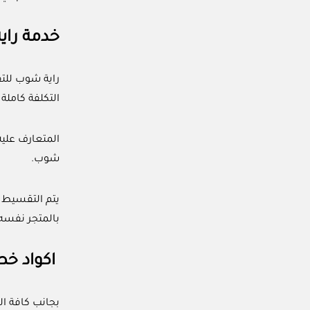
خدمة راي
راية شوب للتق
التكلفة كامل
المتعارف علي
شوب.
يتم التقسيط 
بالمتجر نفسه
اكواد خص
بجانب كافة ال