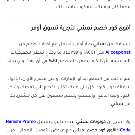
مهما كان توقيتك، فيه كود مناسب لك.
أقوى كود خصم نمشي لتجربة تسوق أوفر
تسوقك من
نمشي
صار أوفر وأسهل مع أكواد الخصم من
Allcouponat
مثل (ACC) و(LUV99). ما يحتاج تنتظر التخفيضات
الموسمية، لأن الكود يضمن لك خصم
20%
في أي وقت وأي دولة.
سواء كنت من السعودية أو الإمارات أو حتى مصر والأردن، الأكواد
شغالة بدون قيود. كل اللي عليك تختار القطع اللي تعجبك وتدخل
الكود وقت الدفع. واستمتع بخصم مضمون على كل مشترياتك
من
نمشي
.
ولا تنسى إن
كوبونات نمشي
تتجدد دايم، وتشمل
Namshi Promo
Code
و
اقوى كود خصم نمشي
مع عروض التوصيل المجاني. جرب