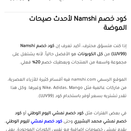
كود خصم Namshi لأحدث صيحات
الموضة
إذا كنت متسوّق محترف، أكيد تعرف إن
كود خصم Namshi
(LUV99)
من
كل الكوبونات
هو الأفضل حالياً. لأنه يشتغل على
مجموعة واسعة من المنتجات ويعطيك خصم
20%
فعلي.
الموقع الرسمي namshi.com فيه أقسام كثيرة للأزياء العصرية،
من ماركات عالمية مثل Nike، Adidas، Mango وغيرها. وكل هذا
تقدر تشتريه بسعر أوفر باستخدام كود (LUV99).
في بعض الفترات مثل
كود خصم نمشي اليوم الوطني
أو
كود
خصم نمشي محمد البشيري
وحتى
كود خصم نمشي
لليوم الوطني
،
يقدم نمشي خصومات إضافية مع نفس الكودات الموجودة. يعني