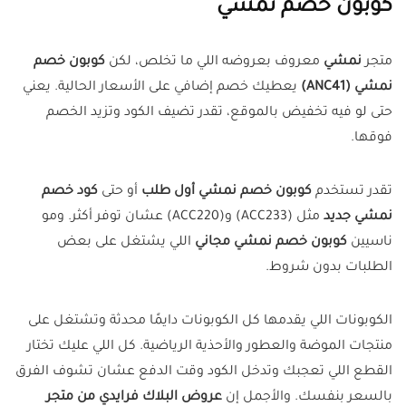
كوبون خصم نمشي
متجر
نمشي
معروف بعروضه اللي ما تخلص، لكن
كوبون خصم
نمشي (ANC41)
يعطيك خصم إضافي على الأسعار الحالية. يعني
حتى لو فيه تخفيض بالموقع، تقدر تضيف الكود وتزيد الخصم
فوقها.
تقدر تستخدم
كوبون خصم نمشي أول طلب
أو حتى
كود خصم
نمشي جديد
مثل (ACC233) و(ACC220) عشان توفر أكثر. ومو
ناسيين
كوبون خصم نمشي مجاني
اللي يشتغل على بعض
الطلبات بدون شروط.
الكوبونات اللي يقدمها كل الكوبونات دايمًا محدثة وتشتغل على
منتجات الموضة والعطور والأحذية الرياضية. كل اللي عليك تختار
القطع اللي تعجبك وتدخل الكود وقت الدفع عشان تشوف الفرق
بالسعر بنفسك. والأجمل إن
عروض البلاك فرايدي من متجر