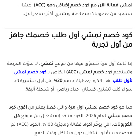
نمشي فعالة الآن مع كود خصم إضافي وهو (ACC)
، عشان
تستفيد من خصومات مضاعفة وتشتري أكثر بسعر أقل.
كود خصم نمشي أول طلب خصمك جاهز
من أول تجربة
إذا كانت أول مرة تتسوّق فيها من موقع
نمشي
، لا تفوّت الفرصة
وتستخدم
كود خصم نمشي (ACC)
الخاص بـ
كود خصم نمشي
لأول طلب
. هذا الكود يعطيك خصم
20%
على أول مشترياتك،
سواء كنت تشتري فستان، حذاء رياضي، أو شنطة أنيقة.
هذا هو
كود خصم نمشي اول مرة
واللي فعلاً يعتبر من
اقوى كود
خصم نمشي
لعام 2026. الكود متأكد إنه شغال من موقع
كل
الكوبونات
، اللي يوفّر أكواد فعّالة ومجرّبة 100%. الكود (ACC) تم
فحصه مسبقًا ويشتغل بدون مشاكل وقت الدفع.