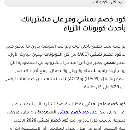
كل الكوبونات
كود خصم نمشي وفر على مشترياتك
بأحدث كوبونات الأزياء
لو كنت تحب تطلع بأحلى لوك وتواكب الموضة بدون ما تدفع كثير،
فـ
كود خصم نمشي (ACC)
من
كل الكوبونات
بيكون خيارك الأول.
متجر
نمشي
يعتبر من أبرز المتاجر الإلكترونية في السعودية اللي
يوفر أزياء راقية للنساء والرجال والأطفال. ومع أكواد الخصم
الحصرية مثل (LUV99) و(ACC2) تقدر تستفيد من خصومات توصل
إلى
20%
على كل طلبية.
كود خصم متجر نمشي
يعطيك فرصة تشتري اللي تبيه بأسعار
أقل. واللي يدور على
كود خصم نمشي
السعودية
راح يلقى عروض
متنوعة تناسب كل الأذواق. مع
كود خصم نمشي 2026
الجديد،
صار التسوق أوفر من قبل، سواء للملابس أو الإكسسوارات أو