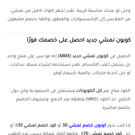
وحتى لو عندك مناسبة قريبة، تقدر تجهز اللوك كامل من نمشي:
من الملابس إلى الإكسسوارات والعطور، وكلها بخصم مضمون.
كوبون نمشي جديد احصل على خصمك فورًا
الجميل في
كوبون نمشي جديد (MM3)
إنه مو بس على منتج واحد،
بل يشمل أغلب الأقسام. تقدر تستخدمه لشراء شنط، ساعات،
أو حتى أحذية ماركات عالمية بأسعار أوفر.
الكود متاح عبر
كل الكوبونات
ويشتغل في السعودية وكل دول
الخليج. خذ الكود (MM3) وطبّقه عند الدفع، وبتشوف الخصم
يخصم مباشرة.
إذا كنت تدور
كوبون خصم نمشي
30
أو
كود خصم نمشي 35٪
أو
حتى
كود خصم نمشي 70٪
، فكلها أكواد فعالة حسب نوع الطلب