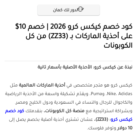
ندور لك كمان
كود خصم كيكس كرو 2026 | خصم
10$
على أحذية الماركات بـ (ZZ33) من كل
الكوبونات
نبذة عن كيكس كرو: الأحذية الأصلية بأسعار تانية
كيكس كرو هو متجر متخصص في
أحذية الماركات العالمية
مثل
Nike، Adidas، وPuma، ويقدّم تشكيلة واسعة من الأحذية الرياضية
والكاجوال للرجال والنساء في السعودية ودول الخليج ومصر.
وبشراكة استراتيجية مع
منصة كل الكوبونات،
بنقدملك
كود خصم
كيكس كرو
: (ZZ33)،
عشان تشتري أحذية أصلية بخصم يصل إلى
10 دولار
وتوفر فلوسك.