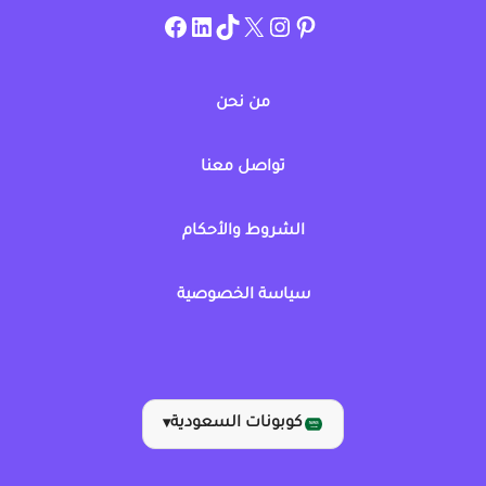
instagram.com/allcouponat
facebook
linkedin
TikTok
twitter
pinterest
من نحن
تواصل معنا
الشروط والأحكام
سياسة الخصوصية
كوبونات السعودية
▾