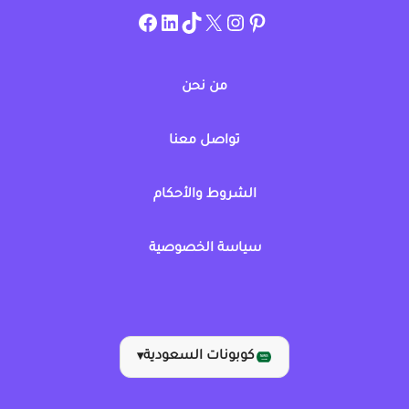
instagram.com/allcouponat
facebook
linkedin
TikTok
twitter
pinterest
من نحن
تواصل معنا
الشروط والأحكام
سياسة الخصوصية
كوبونات السعودية
▾