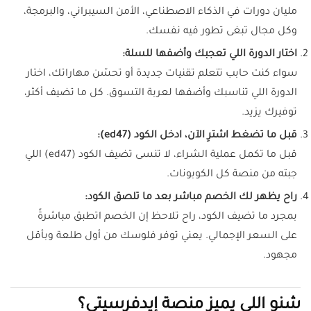
مليان دورات في الذكاء الاصطناعي، الأمن السيبراني، والبرمجة،
وكل مجال تبغى تطور فيه نفسك.
اختار الدورة اللي تعجبك وأضفها للسلة:
سواء كنت حابب تتعلم تقنيات جديدة أو تحسّن مهاراتك، اختار
الدورة اللي تناسبك وأضفها لعربة التسوق. كل ما تضيف أكثر،
توفيرك يزيد.
قبل ما تضغط اشترِ الآن، ادخل الكود (ed47):
قبل ما تكمل عملية الشراء، لا تنسى تضيف الكود (ed47) اللي
جبته من منصة كل الكوبونات.
راح يظهر لك الخصم مباشر بعد ما تلصق الكود:
بمجرد ما تضيف الكود، راح تلاحظ إن الخصم اتطبق مباشرةً
على السعر الإجمالي. يعني توفر فلوسك من أول طلعة وبأقل
مجهود.
شنو اللي يميز منصة إيدفرسيتي؟