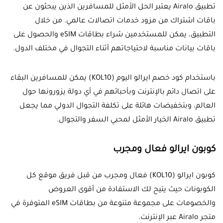
تطبيق Airalo يعتبر الحل الأمثل للمسافرين الذين يبحثون عن
باقات اشتراك من مزود خدمات اتصالات عالمي. من خلال
التطبيق، يمكن للمستخدمين شراء بطاقات eSIM والحصول على
باقات بيانات مناسبة لاحتياجاتهم أثناء التجوال في مختلف الدول.
باستخدام كود خصم ايرالو اليوم (KOL10) يمكن للمسافرين البقاء
على اتصال دائم بالإنترنت وبأحبائهم في أي دولة يزورونها حول
العالم، وبتخفيضات هائلة على تكلفة التجوال الدولي مما يجعل
تطبيق Airalo الخيار الأمثل لمحبي السفر والتجوال.
كوبون ايرالو فعال ومجرب
كوبون ايرالو (KOL10) فعال ومجرب من قبل فريق موقع كل
الكوبونات حيث يتيح لك الاستفادة من أقوى العروض
والخصومات على مجموعة متنوعة من بطاقات eSIM المتوفرة في
متجر Airalo عبر الإنترنت.