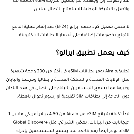
عند وصولك إلى وجهتك، قم بتفعيل شريحة eSIM الخاصة بك
واتصل بالشبكة المحلية للاستمتاع باتصال سلس.
لا تنسى تفعيل كود خصم ايرالو (EF24) عند إتمام عملية الدفع
لتتمتع بخصومات إضافية على أسعار البطاقات الالكتروينة.
كيف يعمل تطبيق ايرالو؟
تطبيقAiralo يوفر بطاقات eSIM في أكثر من 200 وجهة شهيرة
مثل الولايات المتحدة والمملكة المتحدة وإيطاليا وفرنسا واليابان
وغيرها مما يسمح للمسافرين بالبقاء على اتصال في هذه البلدان
دون الحاجة إلى بطاقات SIM تقليدية أو رسوم تجوال باهظة.
تبدأ تكلفة شرائح eSIM من Airalo من 4.50 دولار أمريكي مقابل 1
جيجابايت من البيانات. بعض الشرائح، مثل Global Discover+
eSIM، توفر أيضاً رقم هاتف، مما يسمح للمستخدمين بإجراء