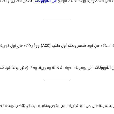
 داخل السعودية ويقدمه لك موقع
كل الكوبونات
بشكل حصري ومضمون، ب
. استفد من
كود خصم وطاء أول طلب (ACC)
ووفّر 10% على أول 
 الكوبونات
اللي يوفر لك أكواد شغالة ومجربة. وهذا يُعتبر أيضاً
كود خص
 بسهولة على كل المشتريات من متجر
وطاء
. ما يحتاج تنتظر موسم ت