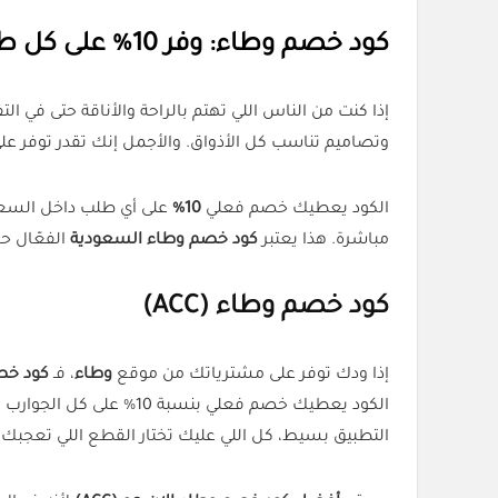
كود خصم وطاء: وفر 10% على كل طلب بكل سهولة
إذا كنت من الناس اللي تهتم بالراحة والأناقة حتى في ا
وتصاميم تناسب كل الأذواق. والأجمل إنك تقدر توفر ع
الكود يعطيك خصم فعلي
10%
على أي طلب داخل السعود
مباشرة. هذا يعتبر
كود خصم وطاء السعودية
الفعّال حال
كود خصم وطاء (ACC)
إذا ودك توفر على مشترياتك من موقع
وطاء
، فـ
كود خصم 
الكود يعطيك خصم فعلي بنسبة 10% على كل الجوارب المتوفرة بالموقع، سواء كانت رجالية أو نسائية أو رياضية.
التطبيق بسيط، كل اللي عليك تختار القطع اللي تعجبك