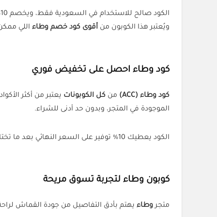
ا
ويُعتبر هذا الكوبون من
أقوى كود خصم وطاء
اللي ممكن 
كود وطاء احصل على تخفيض فوري
كود وطاء (ACC)
من
كل الكوبونات
يعتبر من أكثر الأكو
الموجودة في المتجر، وبدون حد أدنى للشراء.
الكود يعطيك 10% توفير على السعر النهائي بعد ما تختار المنتجات اللي تعجبك وهذا الكود يُعد من ضمن قائمة
كوبون وطاء لتجربة تسوق مريحة
متجر
وطاء
يهتم بأدق التفاصيل من جودة القماش لراحة